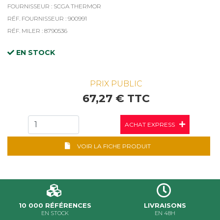
FOURNISSEUR : SCGA THERMOR
RÉF. FOURNISSEUR : 900991
RÉF. MILER : 8790536
EN STOCK
PRIX PUBLIC
67,27 € TTC
ACHAT EXPRESS
VOIR LA FICHE PRODUIT
10 000 RÉFÉRENCES
LIVRAISONS
EN STOCK
EN 48H