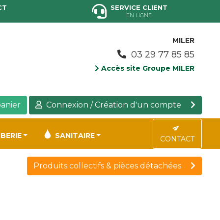
CT
SERVICE CLIENT
EN LIGNE
MILER
03 29 77 85 85
Accès site Groupe MILER
anier
Connexion / Création d'un compte
BERIE
SANITAIRE
CONTACT
Produits collectifs & pièces détachées