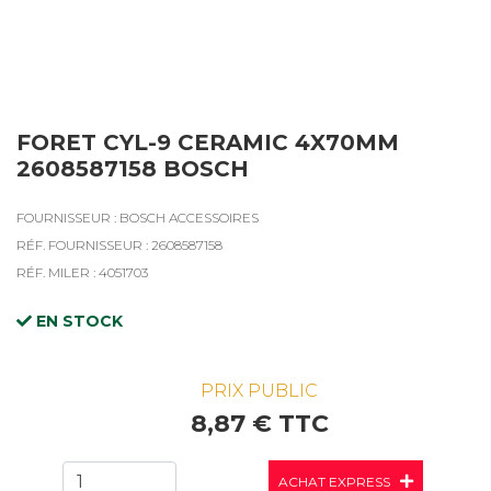
FORET CYL-9 CERAMIC 4X70MM
2608587158 BOSCH
FOURNISSEUR : BOSCH ACCESSOIRES
RÉF. FOURNISSEUR : 2608587158
RÉF. MILER : 4051703
EN STOCK
PRIX PUBLIC
8,87 € TTC
ACHAT EXPRESS