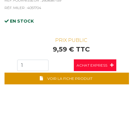
RÉF. FOURNISSEUR : 2608587159
RÉF. MILER : 4051704
EN STOCK
PRIX PUBLIC
9,59 € TTC
ACHAT EXPRESS
VOIR LA FICHE PRODUIT