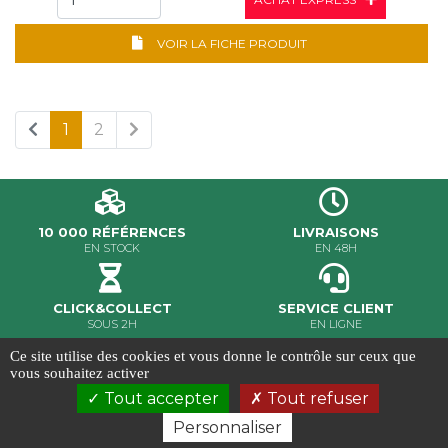
VOIR LA FICHE PRODUIT
1
2
10 000 RÉFÉRENCES
LIVRAISONS
EN STOCK
EN 48H
CLICK&COLLECT
SERVICE CLIENT
SOUS 2H
EN LIGNE
Ce site utilise des cookies et vous donne le contrôle sur ceux que
MILER ©2020 - Tous droits réservés
vous souhaitez activer
Conditions Générales de Vente
-
Gestion des cookies
-
Tout accepter
Tout refuser
Crédits et mentions légales
-
Conception & réalisation
Ab6net
Personnaliser