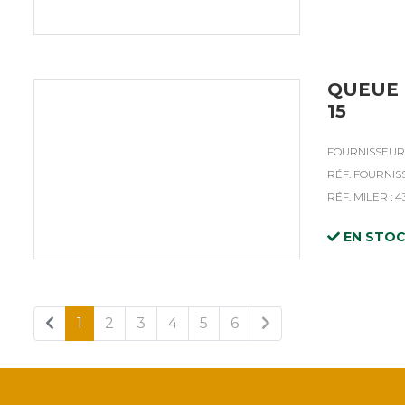
QUEUE 
15
FOURNISSEUR 
RÉF. FOURNISS
RÉF. MILER : 4
EN STO
1
2
3
4
5
6