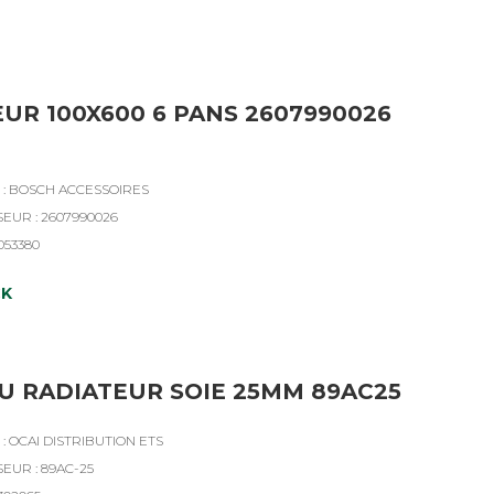
UR 100X600 6 PANS 2607990026
: BOSCH ACCESSOIRES
SEUR : 2607990026
053380
CK
U RADIATEUR SOIE 25MM 89AC25
: OCAI DISTRIBUTION ETS
EUR : 89AC-25