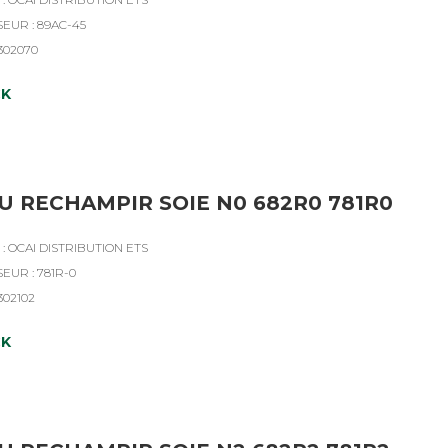
EUR : 89AC-45
4302070
CK
U RECHAMPIR SOIE N0 682R0 781R0
: OCAI DISTRIBUTION ETS
EUR : 781R-0
302102
CK