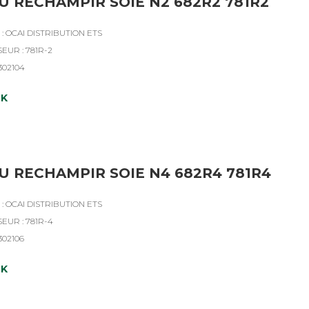
U RECHAMPIR SOIE N2 682R2 781R2
: OCAI DISTRIBUTION ETS
EUR : 781R-2
302104
CK
U RECHAMPIR SOIE N4 682R4 781R4
: OCAI DISTRIBUTION ETS
EUR : 781R-4
302106
CK