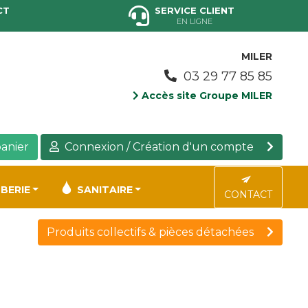
CT
SERVICE CLIENT
EN LIGNE
MILER
03 29 77 85 85
Accès site Groupe MILER
anier
Connexion / Création d'un compte
BERIE
SANITAIRE
CONTACT
Produits collectifs & pièces détachées