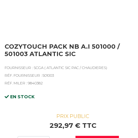
COZYTOUCH PACK NB A.I 501000 /
501003 ATLANTIC SIC
FOURNISSEUR : SCGA ( ATLANTIC SIC PAC / CHAUDIERES)
RÉF. FOURNISSEUR : 501003
RÉF. MILER : 9840382
EN STOCK
PRIX PUBLIC
292,97 € TTC