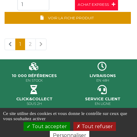
ACHAT EXPRESS
VOIR LA FICHE PRODUIT
1
2
10 000 RÉFÉRENCES
LIVRAISONS
EN STOCK
EN 48H
CLICK&COLLECT
SERVICE CLIENT
SOUS 2H
EN LIGNE
Ce site utilise des cookies et vous donne le contrôle sur ceux que
MILER ©2020 - Tous droits réservés
vous souhaitez activer
Conditions Générales de Vente
-
Gestion des cookies
-
Tout accepter
Tout refuser
Crédits et mentions légales
-
Conception & réalisation
Ab6net
Personnaliser