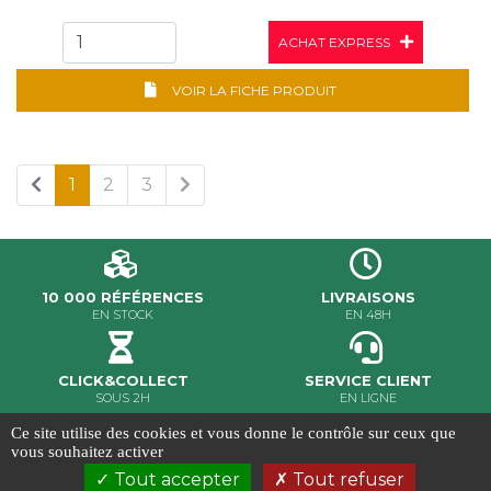
ACHAT EXPRESS
VOIR LA FICHE PRODUIT
1
2
3
10 000 RÉFÉRENCES
LIVRAISONS
EN STOCK
EN 48H
CLICK&COLLECT
SERVICE CLIENT
SOUS 2H
EN LIGNE
Ce site utilise des cookies et vous donne le contrôle sur ceux que
MILER ©2020 - Tous droits réservés
vous souhaitez activer
Conditions Générales de Vente
-
Gestion des cookies
-
Tout accepter
Tout refuser
Crédits et mentions légales
-
Conception & réalisation