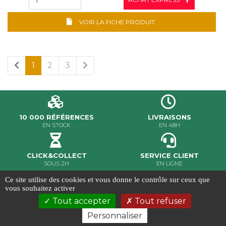
VOIR LA FICHE PRODUIT
1
2
3
10 000 RÉFÉRENCES
LIVRAISONS
EN STOCK
EN 48H
CLICK&COLLECT
SERVICE CLIENT
SOUS 2H
EN LIGNE
Ce site utilise des cookies et vous donne le contrôle sur ceux que
MILER ©2020 - Tous droits réservés
vous souhaitez activer
Conditions Générales de Vente
-
Gestion des cookies
-
Tout accepter
Tout refuser
Crédits et mentions légales
-
Conception & réalisation
Ab6net
Personnaliser