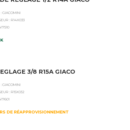
: GIACOMINI
EUR : R14X033
417510
CK
REGLAGE 3/8 R15A GIACO
: GIACOMINI
EUR : R15X032
417601
RS DE RÉAPPROVISIONNEMENT