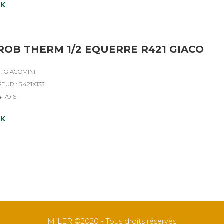
CK
ROB THERM 1/2 EQUERRE R421 GIACO
: GIACOMINI
EUR : R421X133
417916
CK
MILER ©2020 - Tous droits réservés