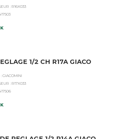
EUR : R16X033
417503
CK
EGLAGE 1/2 CH R17A GIACO
: GIACOMINI
EUR : R17X033
417506
CK
DE REGLAGE 1/2 R14A GIACO