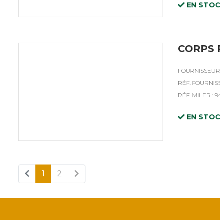
EN STO
CORPS 
FOURNISSEUR 
RÉF. FOURNISS
RÉF. MILER : 9
EN STO
1
2