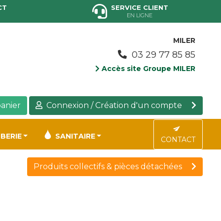
CT
SERVICE CLIENT
EN LIGNE
MILER
03 29 77 85 85
Accès site Groupe MILER
anier
Connexion / Création d'un compte
BERIE
SANITAIRE
CONTACT
Produits collectifs & pièces détachées