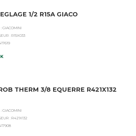
EGLAGE 1/2 R15A GIACO
: GIACOMINI
EUR : R15X033
417619
CK
ROB THERM 3/8 EQUERRE R421X132
: GIACOMINI
EUR : R421X132
417908