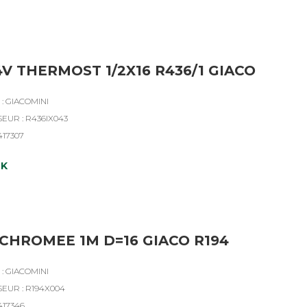
4V THERMOST 1/2X16 R436/1 GIACO
: GIACOMINI
EUR : R436IX043
417307
CK
CHROMEE 1M D=16 GIACO R194
: GIACOMINI
SEUR : R194X004
417346