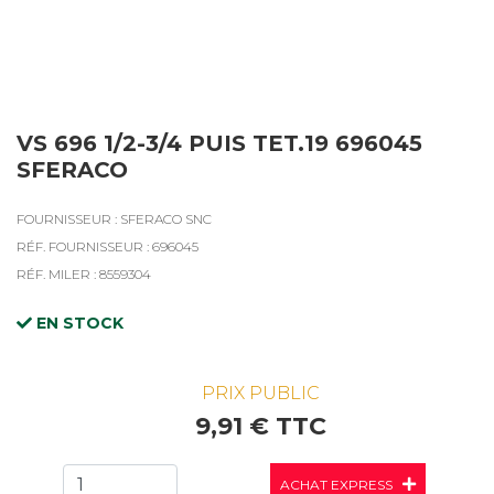
VS 696 1/2-3/4 PUIS TET.19 696045
SFERACO
FOURNISSEUR : SFERACO SNC
RÉF. FOURNISSEUR : 696045
RÉF. MILER : 8559304
EN STOCK
PRIX PUBLIC
9,91 € TTC
ACHAT EXPRESS