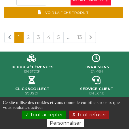
VOIR LA FICHE PRODUIT
1
2
3
4
5
…
13
10 000 RÉFÉRENCES
LIVRAISONS
EN STOCK
EN 48H
CLICK&COLLECT
SERVICE CLIENT
SOUS 2H
EN LIGNE
Ce site utilise des cookies et vous donne le contrôle sur ceux que
MILER ©2020 - Tous droits réservés
vous souhaitez activer
Conditions Générales de Vente
-
Gestion des cookies
-
Tout accepter
Tout refuser
Crédits et mentions légales
-
Conception & réalisation
Ab6net
Personnaliser