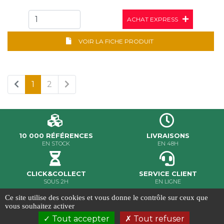
ACHAT EXPRESS
VOIR LA FICHE PRODUIT
1
2
10 000 RÉFÉRENCES
LIVRAISONS
EN STOCK
EN 48H
CLICK&COLLECT
SERVICE CLIENT
SOUS 2H
EN LIGNE
Ce site utilise des cookies et vous donne le contrôle sur ceux que
MILER ©2020 - Tous droits réservés
vous souhaitez activer
Conditions Générales de Vente
-
Gestion des cookies
-
Tout accepter
Tout refuser
Crédits et mentions légales
-
Conception & réalisation