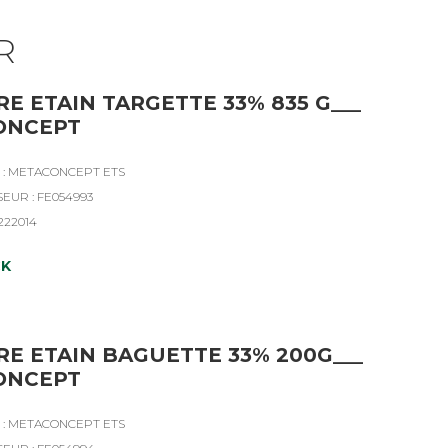
R
E ETAIN TARGETTE 33% 835 G___
ONCEPT
 : METACONCEPT ETS
SEUR : FE054993
4222014
CK
E ETAIN BAGUETTE 33% 200G___
ONCEPT
 : METACONCEPT ETS