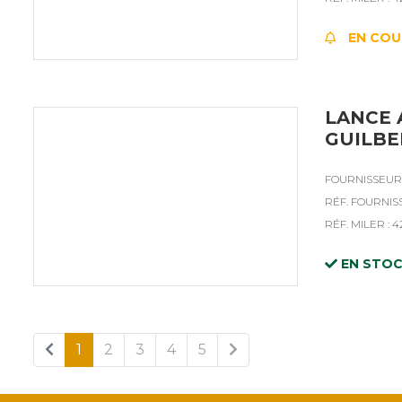
EN COU
LANCE 
GUILBE
FOURNISSEUR 
RÉF. FOURNIS
RÉF. MILER : 4
EN STO
1
2
3
4
5