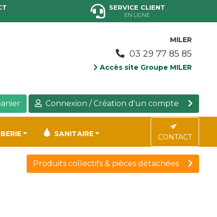
CT
SERVICE CLIENT
EN LIGNE
MILER
03 29 77 85 85
Accès site Groupe MILER
anier
Connexion / Création d'un compte
BERIE
SANITAIRE
CONTACT
Produits collectifs & pièces détachées