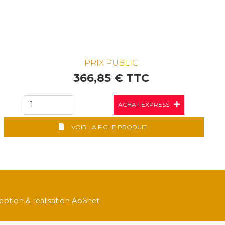
PRIX PUBLIC
366,85 € TTC
ACHAT EXPRESS
VOIR LA FICHE PRODUIT
ption & réalisation Ab6net