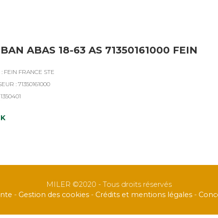
BAN ABAS 18-63 AS 71350161000 FEIN
: FEIN FRANCE STE
EUR : 71350161000
11350401
CK
MILER ©2020 - Tous droits réservés
ente
-
Gestion des cookies
-
Crédits et mentions légales
-
Conce