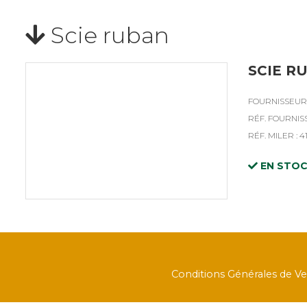
Scie ruban
SCIE RU
FOURNISSEUR 
RÉF. FOURNISS
RÉF. MILER : 4
EN STO
Conditions Générales de V