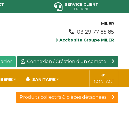
CT
SERVICE CLIENT
EN LIGNE
MILER
03 29 77 85 85
Accès site Groupe MILER
anier
Connexion / Création d'un compte
BERIE
SANITAIRE
CONTACT
Produits collectifs & pièces détachées