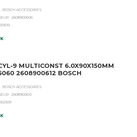
: BOSCH ACCESSOIRES
SEUR : 2608900606
051619
CK
CYL-9 MULTICONST 6.0X90X150MM
6060 2608900612 BOSCH
: BOSCH ACCESSOIRES
EUR : 2608900612
4052509
CK