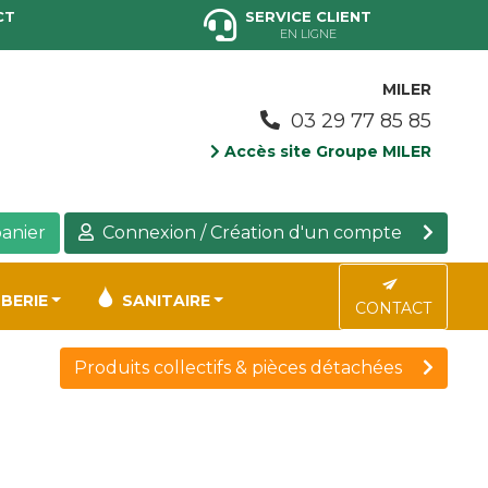
CT
SERVICE CLIENT
EN LIGNE
MILER
03 29 77 85 85
Accès site Groupe MILER
anier
Connexion / Création d'un compte
BERIE
SANITAIRE
CONTACT
Produits collectifs & pièces détachées