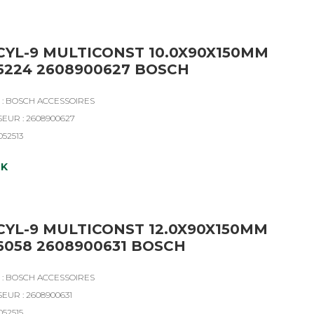
CYL-9 MULTICONST 10.0X90X150MM
5224 2608900627 BOSCH
: BOSCH ACCESSOIRES
SEUR : 2608900627
052513
CK
CYL-9 MULTICONST 12.0X90X150MM
6058 2608900631 BOSCH
: BOSCH ACCESSOIRES
EUR : 2608900631
052515