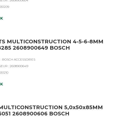
SEUR : 2608900604
051209
CK
TS MULTICONSTRUCTION 4-5-6-8MM
8285 2608900649 BOSCH
: BOSCH ACCESSOIRES
SEUR : 2608900649
051210
CK
MULTICONSTRUCTION 5,0x50x85MM
6051 2608900606 BOSCH