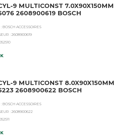
CYL-9 MULTICONST 7.0X90X150MM
6076 2608900619 BOSCH
: BOSCH ACCESSOIRES
EUR : 2608900619
052510
CK
CYL-9 MULTICONST 8.0X90X150MM
5223 2608900622 BOSCH
: BOSCH ACCESSOIRES
SEUR : 2608900622
052511
CK