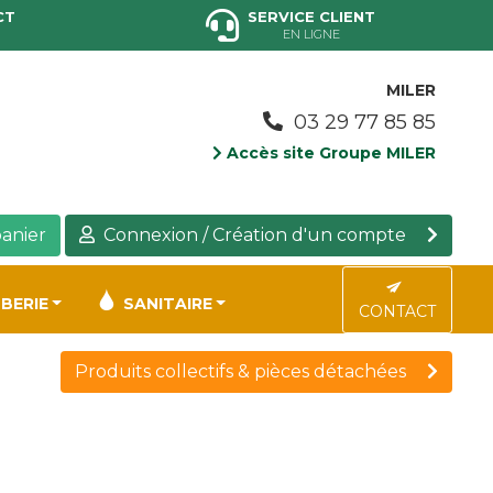
CT
SERVICE CLIENT
EN LIGNE
MILER
03 29 77 85 85
Accès site Groupe MILER
anier
Connexion / Création d'un compte
BERIE
SANITAIRE
CONTACT
Produits collectifs & pièces détachées