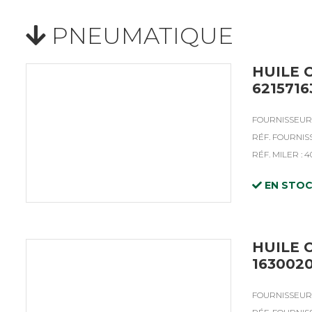
PNEUMATIQUE
HUILE 
621571
FOURNISSEUR 
RÉF. FOURNISS
RÉF. MILER : 
EN STO
HUILE 
163002
FOURNISSEUR 