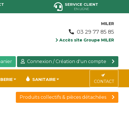
CT
SERVICE CLIENT
EN LIGNE
MILER
03 29 77 85 85
Accès site Groupe MILER
anier
Connexion / Création d'un compte
BERIE
SANITAIRE
CONTACT
Produits collectifs & pièces détachées