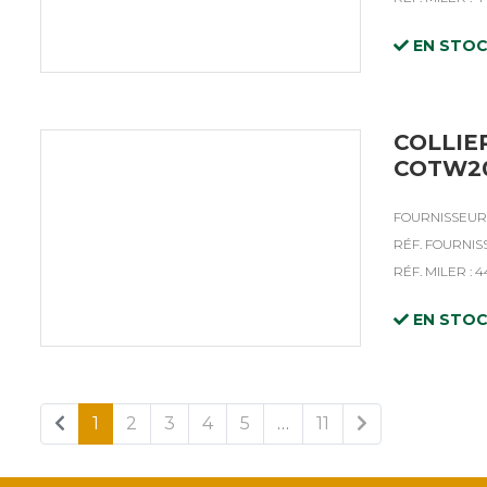
EN STO
COLLIE
COTW20
FOURNISSEUR 
RÉF. FOURNIS
RÉF. MILER : 
EN STO
1
2
3
4
5
…
11