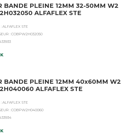
R BANDE PLEINE 12MM 32-50MM W2
H032050 ALFAFLEX STE
: ALFAFLEX STE
SEUR : COBPW2H032050
433933
CK
R BANDE PLEINE 12MM 40x60MM W2
H040060 ALFAFLEX STE
: ALFAFLEX STE
SSEUR : COBPW2H040060
4433934
CK