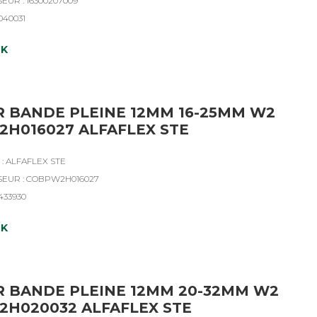
EUR : 16300207009
040031
CK
R BANDE PLEINE 12MM 16-25MM W2
H016027 ALFAFLEX STE
: ALFAFLEX STE
SEUR : COBPW2H016027
4433930
CK
R BANDE PLEINE 12MM 20-32MM W2
H020032 ALFAFLEX STE