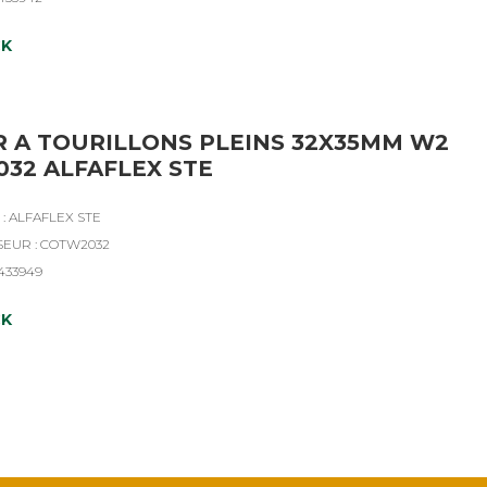
CK
R A TOURILLONS PLEINS 32X35MM W2
32 ALFAFLEX STE
: ALFAFLEX STE
SEUR : COTW2032
4433949
CK