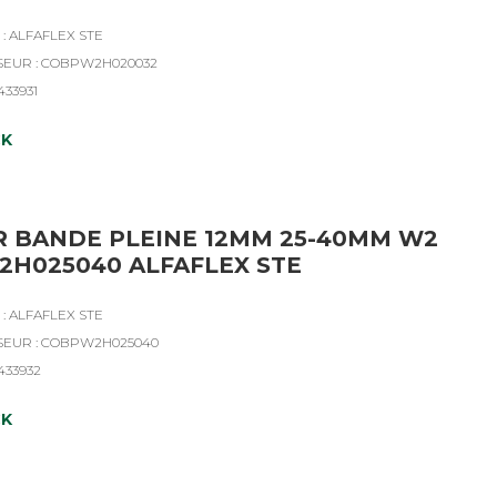
: ALFAFLEX STE
SEUR : COBPW2H020032
433931
CK
R BANDE PLEINE 12MM 25-40MM W2
H025040 ALFAFLEX STE
: ALFAFLEX STE
SEUR : COBPW2H025040
4433932
CK