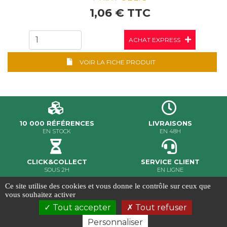
1,06 € TTC
ACHAT EXPRESS
VOIR LA FICHE PRODUIT
10 000 RÉFÉRENCES
LIVRAISONS
EN STOCK
EN 48H
CLICK&COLLECT
SERVICE CLIENT
SOUS 2H
EN LIGNE
Ce site utilise des cookies et vous donne le contrôle sur ceux que
MILER ©2020 - Tous droits réservés
vous souhaitez activer
Conditions Générales de Vente
-
Gestion des cookies
-
Tout accepter
Tout refuser
Crédits et mentions légales
-
Conception & réalisation
Ab6net
Personnaliser