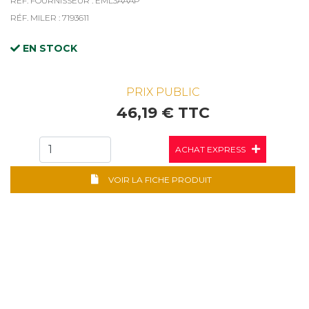
RÉF. FOURNISSEUR : EML3AAAP
RÉF. MILER : 7193611
EN STOCK
PRIX PUBLIC
46,19 € TTC
ACHAT EXPRESS
VOIR LA FICHE PRODUIT